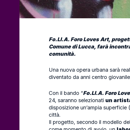
Fo.Ll.A. Foro Loves Art, prog
Comune di Lucca, farà incontra
comunità.
Una nuova opera urbana sarà reali
diventato da anni centro giovanile 
Con il bando “
Fo.Ll.A. Foro Love
24, saranno selezionati
un artist
disposizione un’ampia superficie 
città.
Il progetto, secondo il modello de
come momento di avvio, un
labor