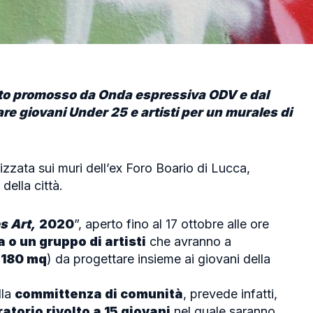
etto promosso da Onda espressiva ODV e dal
re giovani Under 25 e artisti per un murales di
zzata sui muri dell’ex Foro Boario di Lucca,
della città.
s Art,
2020
”, aperto fino al 17 ottobre alle ore
a o un gruppo di artisti
che avranno a
(
180 mq
) da progettare insieme ai giovani della
lla
committenza di comunità
, prevede infatti,
atorio rivolto a 15 giovani
nel quale saranno