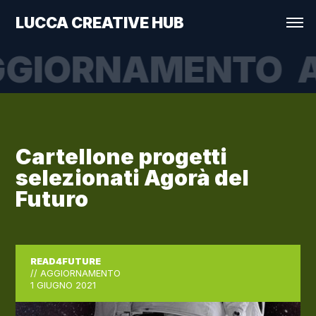
LUCCA CREATIVE HUB
GIORNAMENTO
A
Cartellone progetti
selezionati Agorà del
Futuro
READ4FUTURE
// AGGIORNAMENTO
1 GIUGNO 2021