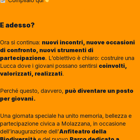
Compilalo qui
https://www.fondazionecarilucca.it/dicci-la-tua-form
E adesso?
Ora si continua:
nuovi incontri, nuove occasioni
di confronto, nuovi strumenti di
partecipazione
. L’obiettivo è chiaro: costruire una
Lucca dove i giovani possano sentirsi
coinvolti,
valorizzati, realizzati
.
Perché questo, davvero,
può diventare un posto
per giovani.
Una giornata speciale ha unito memoria, bellezza e
partecipazione civica a Molazzana, in occasione
dell’inaugurazione dell’
Anfiteatro della
Biodiversità
e del nuovo
Parco dedicato a