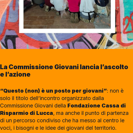
La Commissione Giovani lancia l’ascolto
e l’azione
“Questo (non) è un posto per giovani”
: non è
solo il titolo dell’incontro organizzato dalla
Commissione Giovani della
Fondazione Cassa di
Risparmio di Lucca
, ma anche il punto di partenza
di un percorso condiviso che ha messo al centro le
voci, i bisogni e le idee dei giovani del territorio.