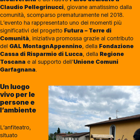
Claudio Pellegrinucci
, giovane amatissimo dalla
comunità, scomparso prematuramente nel 2018.
L’evento ha rappresentato uno dei momenti più
significativi del progetto
Futura – Terre di
Comunità
, iniziativa promossa grazie al contributo
del
GAL MontagnAppennino
, della
Fondazione
Cassa di Risparmio di Lucca
, della
Regione
Toscana
e al supporto dell’
Unione Comuni
Garfagnana
.
Un luogo
vivo per le
persone e
l’ambiente
L’anfiteatro,
situato