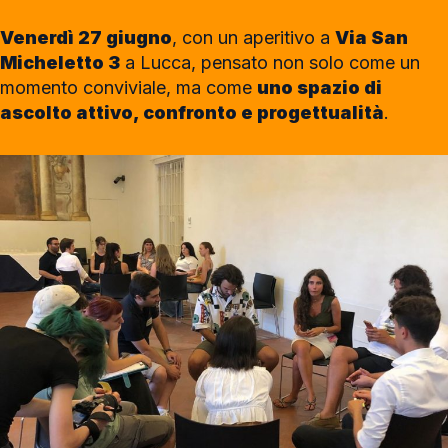
Venerdì 27 giugno
, con un aperitivo a
Via San
Micheletto 3
a Lucca, pensato non solo come un
momento conviviale, ma come
uno spazio di
ascolto attivo, confronto e progettualità
.