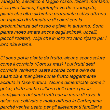
variegato, selvatico e faggio rosso, l’acero montano,
il carpino bianco, l’agrifoglio verde e variegato,
piante che oltre all’ombra profumata estiva offrono
un tripudio di sfumature di colori con la
predominanza del rosso e giallo in autunno. Sono
piante molto amate anche dagli animali, uccelli,
piccoli roditori, volpi che in loro trovano riparo per i
loro nidi e tane
.
Ci sono poi le piante da frutto, alcune sconosciute
come il corniolo (Cornus mas) i cui frutti detti
corniole venivano usate acerbe come olive da
salamoia e mangiate come frutto leggermente
acidulo in fase matura. Alcune dimenticate come il
gelso, detto anche l’albero delle more per la
somiglianza dei suoi frutti con la mora di rovo. Il
gelso era coltivato e molto diffuso in Garfagnana
perché veniva usato per gli allevamenti familiari e