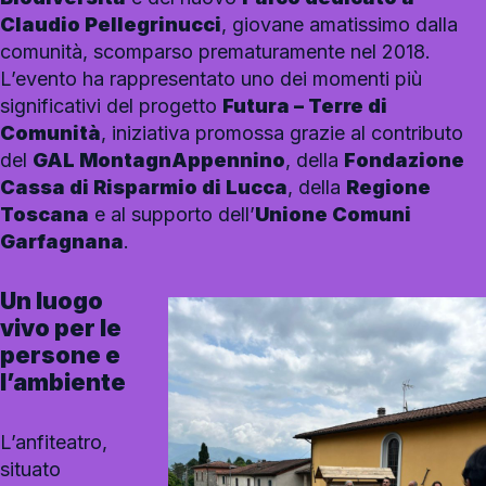
Claudio Pellegrinucci
, giovane amatissimo dalla
comunità, scomparso prematuramente nel 2018.
L’evento ha rappresentato uno dei momenti più
significativi del progetto
Futura – Terre di
Comunità
, iniziativa promossa grazie al contributo
del
GAL MontagnAppennino
, della
Fondazione
Cassa di Risparmio di Lucca
, della
Regione
Toscana
e al supporto dell’
Unione Comuni
Garfagnana
.
Un luogo
vivo per le
persone e
l’ambiente
L’anfiteatro,
situato