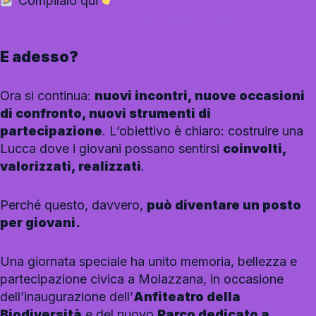
Compilalo qui
https://www.fondazionecarilucca.it/dicci-la-tua-form
E adesso?
Ora si continua:
nuovi incontri, nuove occasioni
di confronto, nuovi strumenti di
partecipazione
. L’obiettivo è chiaro: costruire una
Lucca dove i giovani possano sentirsi
coinvolti,
valorizzati, realizzati
.
Perché questo, davvero,
può diventare un posto
per giovani.
Una giornata speciale ha unito memoria, bellezza e
partecipazione civica a Molazzana, in occasione
dell’inaugurazione dell’
Anfiteatro della
Biodiversità
e del nuovo
Parco dedicato a