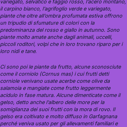
variegato, selvatico e faggio rosso, l’acero montano,
il carpino bianco, l’agrifoglio verde e variegato,
piante che oltre all’ombra profumata estiva offrono
un tripudio di sfumature di colori con la
predominanza del rosso e giallo in autunno. Sono
piante molto amate anche dagli animali, uccelli,
piccoli roditori, volpi che in loro trovano riparo per i
loro nidi e tane
.
Ci sono poi le piante da frutto, alcune sconosciute
come il corniolo (Cornus mas) i cui frutti detti
corniole venivano usate acerbe come olive da
salamoia e mangiate come frutto leggermente
acidulo in fase matura. Alcune dimenticate come il
gelso, detto anche l’albero delle more per la
somiglianza dei suoi frutti con la mora di rovo. Il
gelso era coltivato e molto diffuso in Garfagnana
perché veniva usato per gli allevamenti familiari e