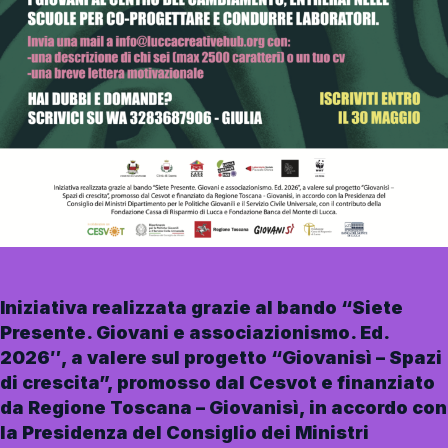
Iniziativa realizzata grazie al bando “Siete
Presente. Giovani e associazionismo. Ed.
2026″, a valere sul progetto “Giovanisì – Spazi
di crescita”, promosso dal Cesvot e finanziato
da Regione Toscana – Giovanisì, in accordo con
la Presidenza del Consiglio dei Ministri