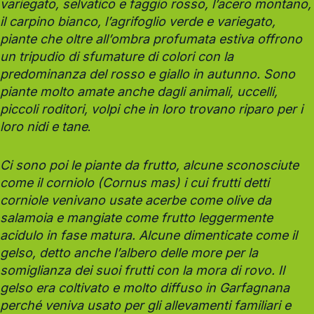
variegato, selvatico e faggio rosso, l’acero montano,
il carpino bianco, l’agrifoglio verde e variegato,
piante che oltre all’ombra profumata estiva offrono
un tripudio di sfumature di colori con la
predominanza del rosso e giallo in autunno. Sono
piante molto amate anche dagli animali, uccelli,
piccoli roditori, volpi che in loro trovano riparo per i
loro nidi e tane
.
Ci sono poi le piante da frutto, alcune sconosciute
come il corniolo (Cornus mas) i cui frutti detti
corniole venivano usate acerbe come olive da
salamoia e mangiate come frutto leggermente
acidulo in fase matura. Alcune dimenticate come il
gelso, detto anche l’albero delle more per la
somiglianza dei suoi frutti con la mora di rovo. Il
gelso era coltivato e molto diffuso in Garfagnana
perché veniva usato per gli allevamenti familiari e