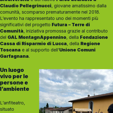
Claudio Pellegrinucci
, giovane amatissimo dalla
comunità, scomparso prematuramente nel 2018.
L’evento ha rappresentato uno dei momenti più
significativi del progetto
Futura – Terre di
Comunità
, iniziativa promossa grazie al contributo
del
GAL MontagnAppennino
, della
Fondazione
Cassa di Risparmio di Lucca
, della
Regione
Toscana
e al supporto dell’
Unione Comuni
Garfagnana
.
Un luogo
vivo per le
persone e
l’ambiente
L’anfiteatro,
situato