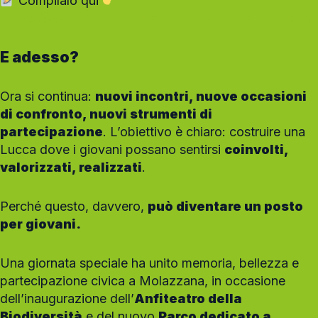
Compilalo qui
https://www.fondazionecarilucca.it/dicci-la-tua-form
E adesso?
Ora si continua:
nuovi incontri, nuove occasioni
di confronto, nuovi strumenti di
partecipazione
. L’obiettivo è chiaro: costruire una
Lucca dove i giovani possano sentirsi
coinvolti,
valorizzati, realizzati
.
Perché questo, davvero,
può diventare un posto
per giovani.
Una giornata speciale ha unito memoria, bellezza e
partecipazione civica a Molazzana, in occasione
dell’inaugurazione dell’
Anfiteatro della
Biodiversità
e del nuovo
Parco dedicato a