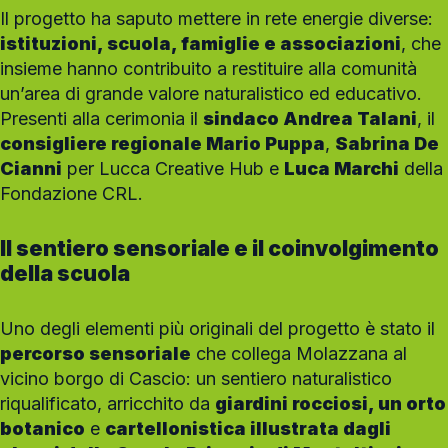
Il progetto ha saputo mettere in rete energie diverse:
istituzioni, scuola, famiglie e associazioni
, che
insieme hanno contribuito a restituire alla comunità
un’area di grande valore naturalistico ed educativo.
Presenti alla cerimonia il
sindaco Andrea Talani
, il
consigliere regionale Mario Puppa
,
Sabrina De
Cianni
per Lucca Creative Hub e
Luca Marchi
della
Fondazione CRL.
Il sentiero sensoriale e il coinvolgimento
della scuola
Uno degli elementi più originali del progetto è stato il
percorso sensoriale
che collega Molazzana al
vicino borgo di Cascio: un sentiero naturalistico
riqualificato, arricchito da
giardini rocciosi, un orto
botanico
e
cartellonistica illustrata dagli